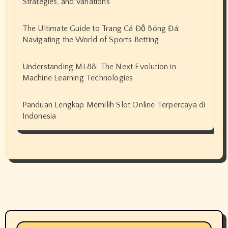
Strategies, and Variations
The Ultimate Guide to Trang Cá Độ Bóng Đá:
Navigating the World of Sports Betting
Understanding ML88: The Next Evolution in
Machine Learning Technologies
Panduan Lengkap Memilih Slot Online Terpercaya di
Indonesia