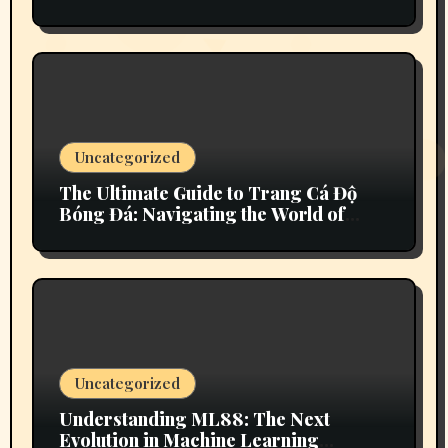
Variations
Uncategorized
The Ultimate Guide to Trang Cá Độ
Bóng Đá: Navigating the World of
Sports Betting
Uncategorized
Understanding ML88: The Next
Evolution in Machine Learning