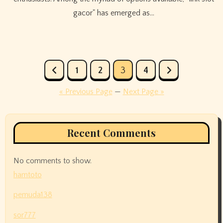
gacor" has emerged as…
Posts
1
2
3
4
pagination
« Previous Page
—
Next Page »
Recent Comments
No comments to show.
hamtoto
pemuda138
sor777