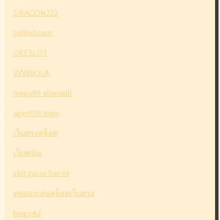
DRAGON222
bshbet.com
OKESLOT
WWBOLA
mega99 alternatif
agen108 login
เว็บตรงสล็อต
เว็บพนัน
slot gacor hari ini
ทดลองเล่นสล็อตเว็บตรง
bingo4d