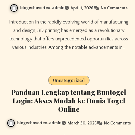
blogechovortex-admin
April 1, 2026
No Comments
Introduction In the rapidly evolving world of manufacturing
and design, 3D printing has emerged as a revolutionary
technology that offers unprecedented opportunities across
various industries. Among the notable advancements in…
Uncategorized
Panduan Lengkap tentang Buntogel
Login: Akses Mudah ke Dunia Togel
Online
blogechovortex-admin
March 30, 2026
No Comments