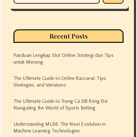
Recent Posts
Panduan Lengkap Slot Online: Strategi dan Tips
untuk Menang
The Ultimate Guide to Online Baccarat: Tips,
Strategies, and Variations
The Ultimate Guide to Trang Cá Độ Bóng Đá:
Navigating the World of Sports Betting
Understanding ML88: The Next Evolution in
Machine Learning Technologies