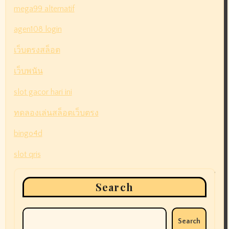
mega99 alternatif
agen108 login
เว็บตรงสล็อต
เว็บพนัน
slot gacor hari ini
ทดลองเล่นสล็อตเว็บตรง
bingo4d
slot qris
Search
Search