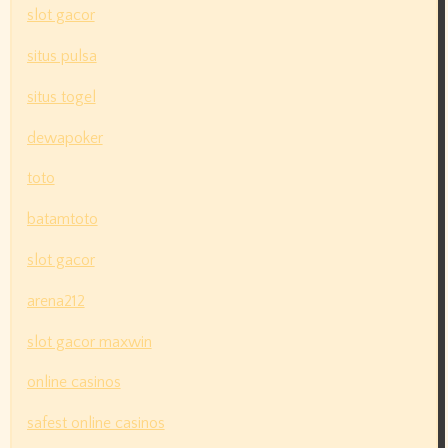
slot gacor
situs pulsa
situs togel
dewapoker
toto
batamtoto
slot gacor
arena212
slot gacor maxwin
online casinos
safest online casinos