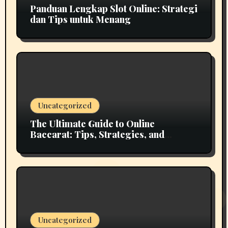
Panduan Lengkap Slot Online: Strategi
dan Tips untuk Menang
Uncategorized
The Ultimate Guide to Online
Baccarat: Tips, Strategies, and
Variations
Uncategorized