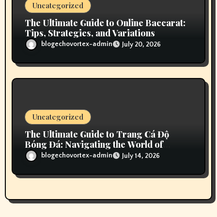
Uncategorized
The Ultimate Guide to Online Baccarat:
Tips, Strategies, and Variations
blogechovortex-admin
July 20, 2026
Uncategorized
The Ultimate Guide to Trang Cá Độ
Bóng Đá: Navigating the World of
Sports Betting
blogechovortex-admin
July 14, 2026